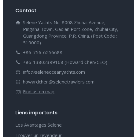
Contact
Selene Yachts No. 8008 Zhuhai Avenue,
Pingsha Town, Gaolan Port Zone, Zhuhai City,
Guangdong Province. P.R. China. (Post Code :
519000)
+86-756-6256688
+86-13802399168 (Howard Chen/CEO)
info@seleneoceanyachts.com
howardchen@selenetrawlers.com
Find us on map
Liens importants