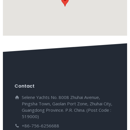
Contact
Selene Yachts No. 8008 Zhuhai Avenue,
Pingsha Town, Gaolan Port Zone, Zhuhai City,
Guangdong Province. P.R. China. (Post Code :
519000)
+86-756-6256688